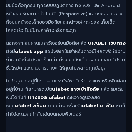
บนมือถือทุกรุ่น ทุกระบบปฏิบัติการ ทั้ง iOS และ Android
หน้าจอปรับขนาดอัตโนมัติ (Responsive) แสดงผลสวยงาม
ทั้งบนหน้าจอเล็กของมือถือและหน้าจอใหญ่ของแท็บเล็ต
โหลดเร็ว ไม่มีปัญหาค้างหรือกระตุก
นอกจากเล่นผ่านเบราว์เซอร์บนมือถือแล้ว
UFABET เว็บตรง
ยังมี
ufabet app
แอปพลิเคชันสำหรับดาวน์โหลดฟรี ใช้งาน
ง่าย เข้าถึงได้รวดเร็วกว่า มีระบบแจ้งเตือนผลบอลสด โปรโม
ชั่นใหม่ๆ และข่าวสารต่างๆ ให้คุณไม่พลาดทุกข้อมูล
ไม่ว่าคุณจะอยู่ที่ไหน — บนรถไฟฟ้า ในร้านกาแฟ หรือพักผ่อน
อยู่ที่บ้าน ก็สามารถเปิด
ufabet ทางเข้ามือถือ
แล้วเริ่มเดิม
พันได้ทันที
แทงบอล ufabet
ระหว่างดูบอลสด
หมุน
ufabet สล็อต
ตอนว่าง หรือเข้า
ufabet คาสิโน
สดก็
ทำได้สะดวกเท่ากับเล่นบนคอมพิวเตอร์