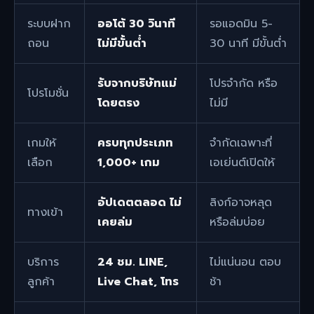
ระบบฝาก
ออโต้ 30 วินาที
รอแอดมิน 5-
ถอน
ไม่มีขั้นต่ำ
30 นาที มีขั้นต่ำ
รับจากบริษัทแม่
โปรจำกัด หรือ
โปรโมชั่น
โดยตรง
ไม่มี
เกมให้
ครบทุกประเภท
จำกัดเฉพาะที่
เลือก
1,000+ เกม
เอเย่นต์เปิดให้
อัปเดตตลอด ไม่
ลิงก์อาจหลุด
ทางเข้า
เคยล่ม
หรือล่มบ่อย
บริการ
24 ชม. LINE,
ไม่แน่นอน ตอบ
ลูกค้า
Live Chat, โทร
ช้า