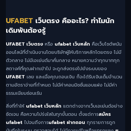
UFABET
เว็บตรง คืออะไร? ทำไมนัก
เดิมพันต้องรู้
UFABET เว็บตรง
หรือ
ufabet เว็บหลัก
คือเว็บไซต์พนัน
ออนไลน์ที่ดำเนินงานโดยบริษัทผู้ให้บริการหลักโดยตรง ไม่มี
ตัวกลาง ไม่มีเอเย่นต์มาคั่นกลาง หมายความว่าทุกบาททุก
สตางค์ที่คุณฝากเข้าไป จะถูกส่งตรงไปยังระบบของ
UFABET
เลย และเมื่อคุณถอนเงิน ก็จะได้รับเงินเต็มจำนวน
ตามอัตราจ่ายที่กำหนด ไม่มีค่าคอมมิชชั่นแอบแฝง ไม่มีค่า
ธรรมเนียมซ่อนเร้น
สิ่งที่ทำให้
ufabet เว็บหลัก
แตกต่างจากเว็บเอเย่นต์อย่าง
ชัดเจน คือความโปร่งใสในทุกขั้นตอน ตั้งแต่การ
สมัคร
ufabet
ไปจนถึงการ
ufabet ฝากถอน
ทุกรายการถูก
บันทึกในระบบ ตรวจสอบได้ ไม่มีการแก้ไขหรือแทรกแซง
ยู