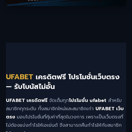
UFABET
เครดิตฟรี โปรโมชั่นเว็บตรง
— รับโบนัสไม่อั้น
UFABET เครดิตฟรี
จัดเต็มทุก
โปรโมชั่น ufabet
สำหรับ
สมาชิกทุกระดับ ทั้งสมาชิกใหม่และสมาชิกเก่า
UFABET เว็บ
ตรง
มอบโปรโมชั่นที่คุ้มค่าที่สุดในวงการ เพราะเป็นเว็บตรงที่
ไม่ต้องแบ่งกำไรให้เอเย่นต์ จึงสามารถคืนกำไรให้กับสมาชิก