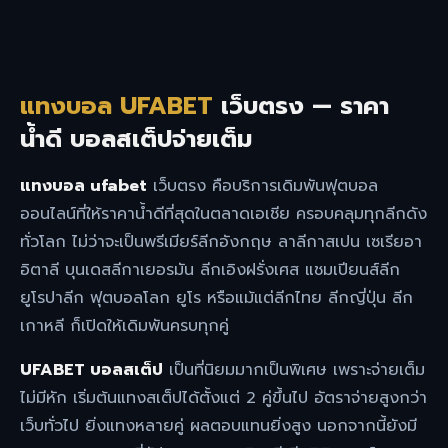
แทงบอล UFABET
เว็บตรง — ราคา
น้ำดี บอลสเต็ปจ่ายเต็ม
แทงบอล ufabet
เว็บตรง คือบริการเดิมพันฟุตบอล
ออนไลน์ที่ให้ราคาน้ำดีที่สุดในตลาดเอเชีย ครอบคลุมทุกลีกดัง
ทั่วโลก ไม่ว่าจะเป็นพรีเมียร์ลีกอังกฤษ ลาลีกาสเปน เซเรียอา
อิตาลี บุนเดสลีกาเยอรมัน ลีกเอิงฝรั่งเศส แชมเปียนส์ลีก
ยูโรปาลีก ฟุตบอลโลก ยูโร หรือแม้แต่ลีกไทย ลีกญี่ปุ่น ลีก
เกาหลี ก็เปิดให้เดิมพันครบทุกคู่
UFABET บอลสเต็ป
เป็นที่นิยมมากเป็นพิเศษ เพราะจ่ายเต็ม
ไม่มีหัก เริ่มต้นแทงสเต็ปได้ตั้งแต่ 2 คู่ขึ้นไป อัตราจ่ายสูงกว่า
เว็บทั่วไป ยิ่งแทงหลายคู่ ผลตอบแทนยิ่งสูง นอกจากนี้ยังมี