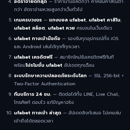
อัตราจ่ายดีที่สุด
— ราคาน้ำบอลดีกว่า ค่าคอมคาสิโนต่ำ
กว่า อัตราจ่ายหวยสูงกว่าเว็บทั่วไป
เกมครบวงจร
—
แทงบอล ufabet
,
ufabet คาสิโน
,
ufabet สล็อต
,
ufabet หวย
ครบจบในเว็บเดียว
ufabet ทางเข้ามือถือ
— รองรับทุกอุปกรณ์ทั้ง iOS
และ Android เล่นได้ทุกที่ทุกเวลา
ufabet เครดิตฟรี
— สมาชิกใหม่รับเครดิตฟรีทันที
พร้อม
โปรโมชั่น ufabet
อัปเดตทุกเดือน
ระบบรักษาความปลอดภัยระดับโลก
— SSL 256-bit +
Two-Factor Authentication
ทีมบริการ 24 ชม.
— ติดต่อได้ทั้ง LINE, Live Chat,
โทรศัพท์ ตอบไว แก้ปัญหาจริง
ufabet ทางเข้า ล่าสุด
— อัปเดตลิงก์เสมอ ไม่เคยล่ม
เข้าถึงได้ตลอดเวลา