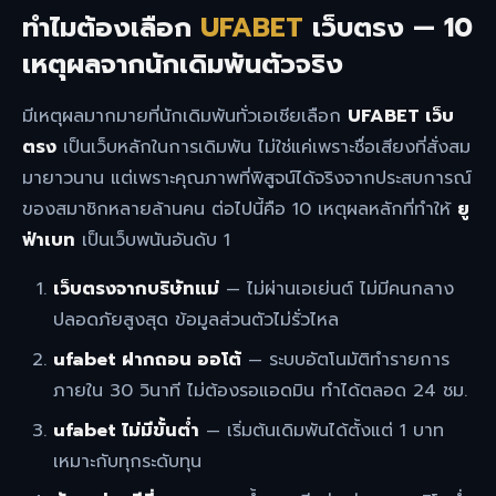
ทำไมต้องเลือก
UFABET
เว็บตรง — 10
เหตุผลจากนักเดิมพันตัวจริง
มีเหตุผลมากมายที่นักเดิมพันทั่วเอเชียเลือก
UFABET เว็บ
ตรง
เป็นเว็บหลักในการเดิมพัน ไม่ใช่แค่เพราะชื่อเสียงที่สั่งสม
มายาวนาน แต่เพราะคุณภาพที่พิสูจน์ได้จริงจากประสบการณ์
ของสมาชิกหลายล้านคน ต่อไปนี้คือ 10 เหตุผลหลักที่ทำให้
ยู
ฟ่าเบท
เป็นเว็บพนันอันดับ 1
เว็บตรงจากบริษัทแม่
— ไม่ผ่านเอเย่นต์ ไม่มีคนกลาง
ปลอดภัยสูงสุด ข้อมูลส่วนตัวไม่รั่วไหล
ufabet ฝากถอน ออโต้
— ระบบอัตโนมัติทำรายการ
ภายใน 30 วินาที ไม่ต้องรอแอดมิน ทำได้ตลอด 24 ชม.
ufabet ไม่มีขั้นต่ำ
— เริ่มต้นเดิมพันได้ตั้งแต่ 1 บาท
เหมาะกับทุกระดับทุน